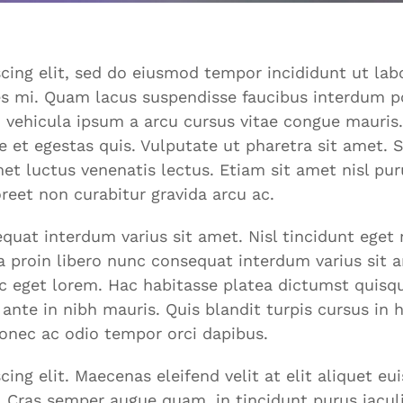
cing elit, sed do eiusmod tempor incididunt ut la
ces mi. Quam lacus suspendisse faucibus interdum p
 vehicula ipsum a arcu cursus vitae congue mauris.
ue et egestas quis. Vulputate ut pharetra sit amet
et luctus venenatis lectus. Etiam sit amet nisl puru
reet non curabitur gravida arcu ac.
at interdum varius sit amet. Nisl tincidunt eget nu
a proin libero nunc consequat interdum varius sit 
nc eget lorem. Hac habitasse platea dictumst quisqu
 ante in nibh mauris. Quis blandit turpis cursus in 
donec ac odio tempor orci dapibus.
ng elit. Maecenas eleifend velit at elit aliquet eu
. Cras semper augue quam, in tincidunt purus iaculi