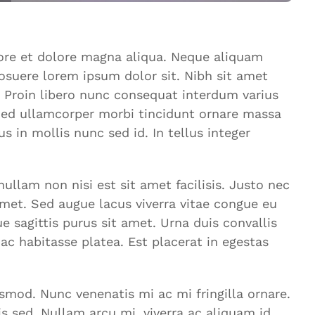
bore et dolore magna aliqua. Neque aliquam
osuere lorem ipsum dolor sit. Nibh sit amet
 Proin libero nunc consequat interdum varius
. Sed ullamcorper morbi tincidunt ornare massa
s in mollis nunc sed id. In tellus integer
llam non nisi est sit amet facilisis. Justo nec
amet. Sed augue lacus viverra vitae congue eu
e sagittis purus sit amet. Urna duis convallis
hac habitasse platea. Est placerat in egestas
ismod. Nunc venenatis mi ac mi fringilla ornare.
s sed. Nullam arcu mi, viverra ac aliquam id,