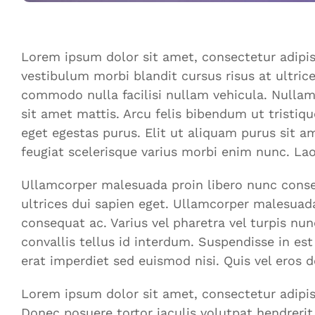
Lorem ipsum dolor sit amet, consectetur adipis
vestibulum morbi blandit cursus risus at ultri
commodo nulla facilisi nullam vehicula. Nullam
sit amet mattis. Arcu felis bibendum ut tristiq
eget egestas purus. Elit ut aliquam purus sit am
feugiat scelerisque varius morbi enim nunc. Lao
Ullamcorper malesuada proin libero nunc consequ
ultrices dui sapien eget. Ullamcorper malesuad
consequat ac. Varius vel pharetra vel turpis nu
convallis tellus id interdum. Suspendisse in est
erat imperdiet sed euismod nisi. Quis vel eros 
Lorem ipsum dolor sit amet, consectetur adipisci
Donec posuere tortor iaculis volutpat hendrerit