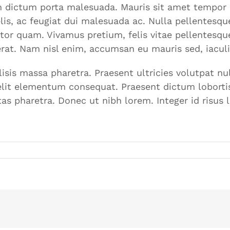
iam dictum porta malesuada. Mauris sit amet tempor 
is, ac feugiat dui malesuada ac. Nulla pellentesqu
auctor quam. Vivamus pretium, felis vitae pellentesq
l erat. Nam nisl enim, accumsan eu mauris sed, iaculis
isis massa pharetra. Praesent ultricies volutpat nul
elit elementum consequat. Praesent dictum lobortis 
tas pharetra. Donec ut nibh lorem. Integer id risus 