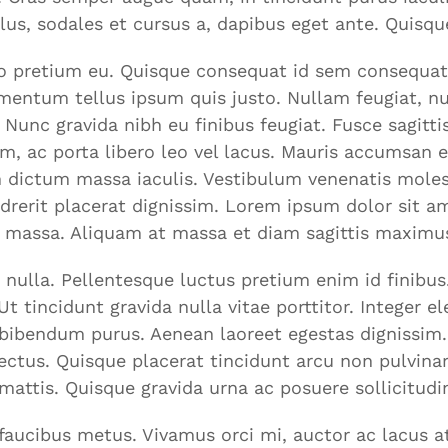
ellus, sodales et cursus a, dapibus eget ante. Quisq
o pretium eu. Quisque consequat id sem consequat c
mentum tellus ipsum quis justo. Nullam feugiat, nul
. Nunc gravida nibh eu finibus feugiat. Fusce sagitti
 ac porta libero leo vel lacus. Mauris accumsan ege
um dictum massa iaculis. Vestibulum venenatis molesti
ndrerit placerat dignissim. Lorem ipsum dolor sit a
a massa. Aliquam at massa et diam sagittis maximus.
 nulla. Pellentesque luctus pretium enim id finibus
. Ut tincidunt gravida nulla vitae porttitor. Integer
 bibendum purus. Aenean laoreet egestas dignissim.
ectus. Quisque placerat tincidunt arcu non pulvinar
 mattis. Quisque gravida urna ac posuere sollicitudi
faucibus metus. Vivamus orci mi, auctor ac lacus at,