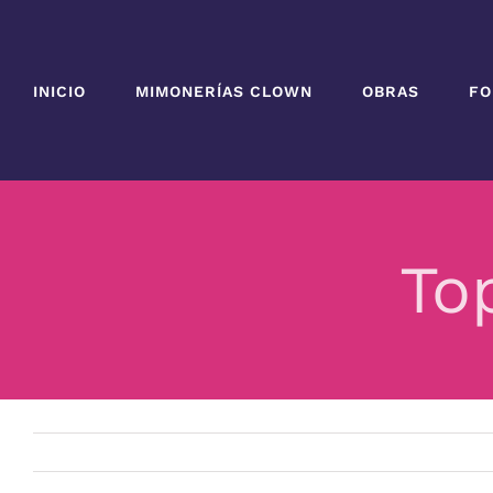
Saltar
al
contenido
INICIO
MIMONERÍAS CLOWN
OBRAS
FO
To