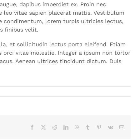
augue, dapibus imperdiet ex. Proin nec
e leo vitae sapien placerat mattis. Vestibulum
ue condimentum, lorem turpis ultricies lectus,
 finibus velit.
la, et sollicitudin lectus porta eleifend. Etiam
orci vitae molestie. Integer a ipsum non tortor
lacus. Aenean ultrices tincidunt dictum. Duis
Facebook
X
Reddit
LinkedIn
WhatsApp
Tumblr
Pinterest
Vk
Correo
electrón